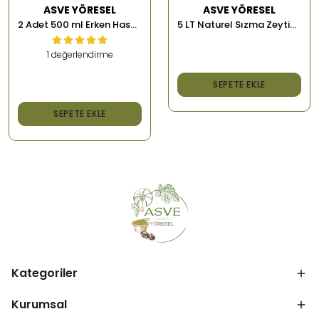
ASVE YÖRESEL
ASVE YÖRESEL
5 LT Naturel Sızma Zeytinyağı
2 Adet 500 ml Erken Hasat Memecik Soğuk Sıkım Zeytinyağı
1 değerlendirme
₺ 2,000.00
SEPETE EKLE
₺ 1,500.00
SEPETE EKLE
Kategoriler
Kurumsal