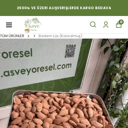
2500₺ VE ÜZERI ALIŞVERIŞLERDE KARGO BEDAVA
0
TÜM ÜRÜNLER
Badem Lüx (Kavrulmuş)