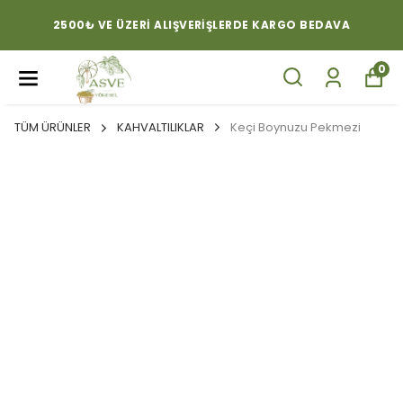
2500₺ VE ÜZERI ALIŞVERIŞLERDE KARGO BEDAVA
0
TÜM ÜRÜNLER
KAHVALTILIKLAR
Keçi Boynuzu Pekmezi