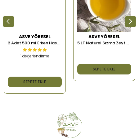
ASVE YÖRESEL
ASVE YÖRESEL
5 LT Naturel Sızma Zeytinyağı
2 Adet 500 ml Erken Hasat Memecik Soğuk Sıkım Zeytinyağı
1 değerlendirme
₺ 2,000.00
SEPETE EKLE
₺ 1,500.00
SEPETE EKLE