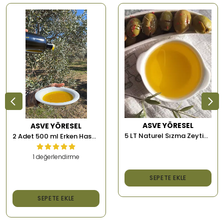
ASVE YÖRESEL
ASVE YÖRESEL
5 LT Naturel Sızma Zeytinyağı
2 Adet 500 ml Erken Hasat Memecik Soğuk Sıkım Zeytinyağı
1 değerlendirme
₺ 2,000.00
SEPETE EKLE
₺ 1,500.00
SEPETE EKLE