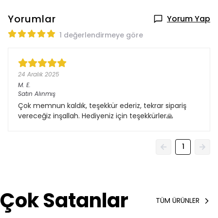
Yorumlar
Yorum Yap
1 değerlendirmeye göre
24 Aralık 2025
M.
E.
Satın Alınmış
Çok memnun kaldık, teşekkür ederiz, tekrar sipariş
vereceğiz inşallah. Hediyeniz için teşekkürler🙏
1
Çok Satanlar
TÜM ÜRÜNLER