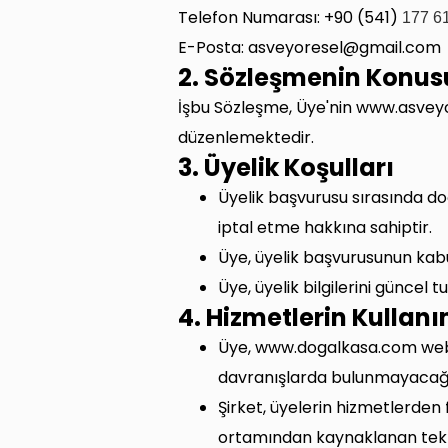
Telefon Numarası: +90 (541)
177 6
E-Posta:
asveyoresel@gmail.com
2. Sözleşmenin Konus
İşbu Sözleşme, Üye'nin www.asveyo
düzenlemektedir.
3. Üyelik Koşulları
Üyelik başvurusu sırasında doğr
iptal etme hakkına sahiptir.
Üye, üyelik başvurusunun kabu
Üye, üyelik bilgilerini güncel
4. Hizmetlerin Kullanı
Üye, www.dogalkasa.com web s
davranışlarda bulunmayacağı
Şirket, üyelerin hizmetlerden 
ortamından kaynaklanan tekni