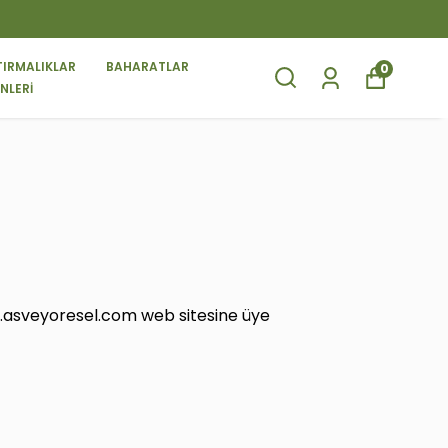
 VE ÜZERI ALIŞVERIŞLERDE KARGO BEDAVA
TIRMALIKLAR
BAHARATLAR
0
NLERİ
ww.asveyoresel.com web sitesine üye