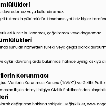
ümlülükleri
na devredemez veya kullandıramaz.
i gizli tutmakla yükümlüdür. Hesabının yetkisiz kişiler tara
çerikleri izinsiz kullanamaz, çoğaltamaz veya dağıtamaz.
kümlülükleri
ında sunulan hizmetleri sürekli veya geçici olarak durdu
'ye aykırı davranışlarda bulunması halinde üyeliği askıya
Verilerin Korunması
 Kişisel Verilerin Korunması Kanunu (“KVKK”) ve Gizlilik Polit
mesine ilişkin detaylı bilgiye Gizlilik Politikası’ndan ulaşabili
leri
ı olarak değiştirme hakkına sahiptir. Değişiklikler, www.d