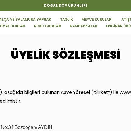
2500₺
ALÇA VE SALAMURA YAPRAK
SAĞLIK
MEYVE KURULARI
ATIŞ
HVALTILIKLAR
KURU GIDALAR
KAMPANYALAR
ENGİNAR ÜRÜ
ÜYELİK SÖZLEŞMESİ
), aşağıda bilgileri bulunan Asve Yöresel (“Şirket”) ile w
dilmiştir.
i. No:34 Bozdoğan/ AYDIN