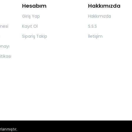
Hesabım
Hakkımızda
Giriş Yap
Hakkımızda
mesi
Kayıt Ol
S.S.S
ı
Sipariş Takip
İletişim
 Onayı
itikası
rlanmıştır.