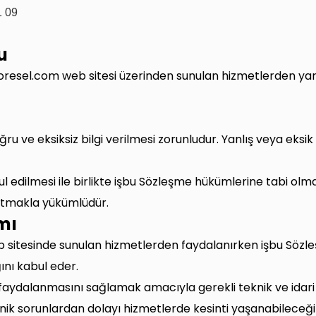
1 09
u
resel.com web sitesi üzerinden sunulan hizmetlerden yarar
u ve eksiksiz bilgi verilmesi zorunludur. Yanlış veya eksik b
l edilmesi ile birlikte işbu Sözleşme hükümlerine tabi olma
 tutmakla yükümlüdür.
mı
itesinde sunulan hizmetlerden faydalanırken işbu Sözleş
nı kabul eder.
faydalanmasını sağlamak amacıyla gerekli teknik ve idari t
k sorunlardan dolayı hizmetlerde kesinti yaşanabileceğin