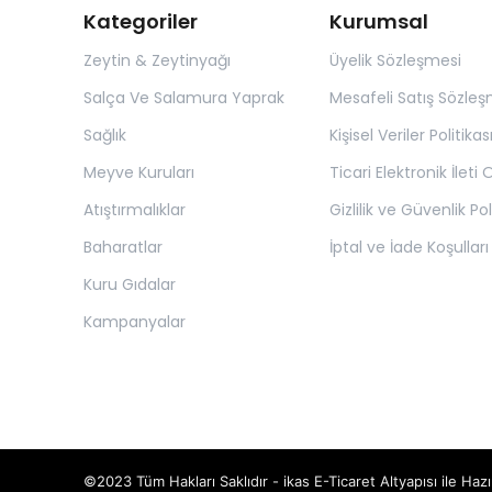
Kategoriler
Kurumsal
Zeytin & Zeytinyağı
Üyelik Sözleşmesi
Salça Ve Salamura Yaprak
Mesafeli Satış Sözleş
Sağlık
Kişisel Veriler Politikas
Meyve Kuruları
Ticari Elektronik İleti
Atıştırmalıklar
Gizlilik ve Güvenlik Pol
Baharatlar
İptal ve İade Koşulları
Kuru Gıdalar
Kampanyalar
©2023 Tüm Hakları Saklıdır - ikas E-Ticaret
Altyapısı ile Hazı