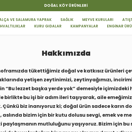
DOĞAL KÖY ÜRÜNLERI
ALÇA VE SALAMURA YAPRAK
SAĞLIK
MEYVE KURULARI
ATIŞ
HVALTILIKLAR
KURU GIDALAR
KAMPANYALAR
ENGİNAR ÜRÜ
Hakkımızda
soframızda tükettiğimiz doğal ve katkısız ürünleri ç
aklarında yetişen zeytinimizi, zeytinyağımızı, inciri
in “Bu lezzet başka yerde yok” demesiyle içimizdeki
 birlikte bu işi bir adım ileri taşıyarak, aile emeği
. Çünkü biz inanıyoruz ki; doğal ürün sadece karın doy
aslında bizim için bir kutu dolusu sevgi, emek ve me
 paylaşmanın mutluluğunu yaşıyoruz. Bizim için bu sa