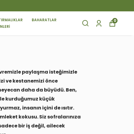
TIRMALIKLAR
BAHARATLAR
0
NLERİ
evremizle paylaşma isteğimizle
mizi ve kestanemizi önce
 heyecan daha da büyüdü. Ben,
mizle kurduğumuz küçük
urmaz, insanın içini de ısıtır.
mleket kokusu. Siz sofralarınıza
dece bir iş değil, ailecek