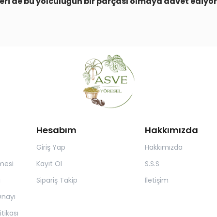
leri de bu yolculuğun bir parçası olmaya davet ediyor
Hesabım
Hakkımızda
Giriş Yap
Hakkımızda
mesi
Kayıt Ol
S.S.S
ı
Sipariş Takip
İletişim
 Onayı
itikası