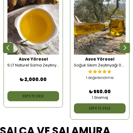
Asve Yöresel
Asve Yöresel
5 LT Naturel Sızma Zeytinyağı
Soğuk Sıkım Zeytinyağı 0.3 Asit
1 değerlendirme
₺ 2,000.00
₺ 550.00
SEPETE EKLE
1 Gramaj
SEPETE EKLE
SALÇA VE SALAMURA