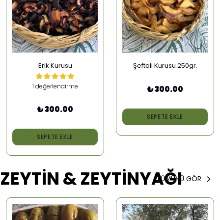
Erik Kurusu
Şeftali Kurusu 250gr.
1 değerlendirme
₺ 300.00
₺ 300.00
SEPETE EKLE
SEPETE EKLE
ZEYTİN & ZEYTİNYAĞI
TÜMÜNÜ GÖR