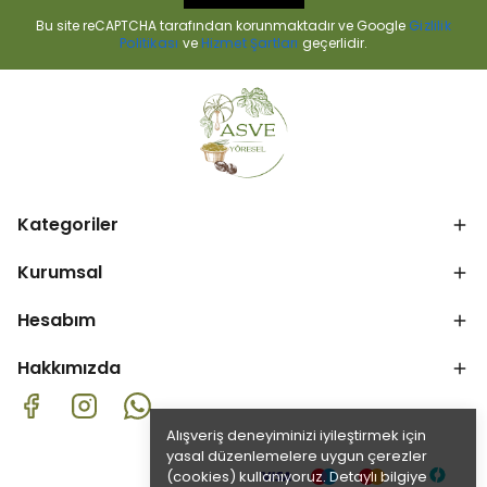
Bu site reCAPTCHA tarafından korunmaktadır ve Google
Gizlilik
Politikası
ve
Hizmet Şartları
geçerlidir.
Kategoriler
Kurumsal
Hesabım
Hakkımızda
Alışveriş deneyiminizi iyileştirmek için
yasal düzenlemelere uygun çerezler
(cookies) kullanıyoruz. Detaylı bilgiye