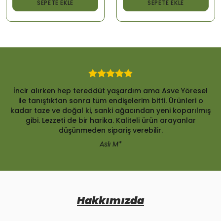
SEPETE EKLE
SEPETE EKLE
İncir alırken hep tereddüt yaşardım ama Asve Yöresel
ile tanıştıktan sonra tüm endişelerim bitti. Ürünleri o
kadar taze ve doğal ki, sanki ağacından yeni koparılmış
gibi. Lezzeti de bir harika. Kaliteli ürün arayanlar
düşünmeden sipariş verebilir.
Aslı M*
Hakkımızda