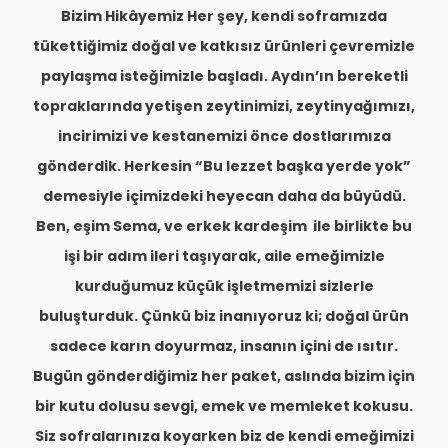
Bizim Hikâyemiz Her şey, kendi soframızda
tükettiğimiz doğal ve katkısız ürünleri çevremizle
paylaşma isteğimizle başladı. Aydın’ın bereketli
topraklarında yetişen zeytinimizi, zeytinyağımızı,
incirimizi ve kestanemizi önce dostlarımıza
gönderdik. Herkesin “Bu lezzet başka yerde yok”
demesiyle içimizdeki heyecan daha da büyüdü.
Ben, eşim Sema, ve erkek kardeşim ile birlikte bu
işi bir adım ileri taşıyarak, aile emeğimizle
kurduğumuz küçük işletmemizi sizlerle
buluşturduk. Çünkü biz inanıyoruz ki; doğal ürün
sadece karın doyurmaz, insanın içini de ısıtır.
Bugün gönderdiğimiz her paket, aslında bizim için
bir kutu dolusu sevgi, emek ve memleket kokusu.
Siz sofralarınıza koyarken biz de kendi emeğimizi