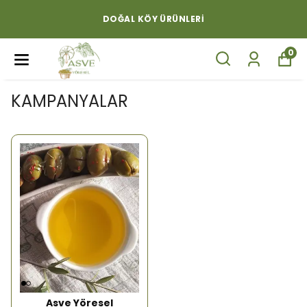
DOĞAL KÖY ÜRÜNLERI
0
KAMPANYALAR
Asve Yöresel