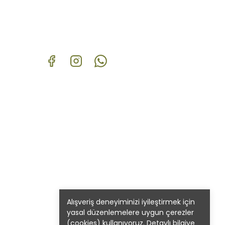
Alışveriş deneyiminizi iyileştirmek için
yasal düzenlemelere uygun çerezler
(cookies) kullanıyoruz. Detaylı bilgiye