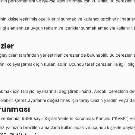
nin performansını ve işlevselliğini artırmak için kullanılır. Bu çerezler
in kişiselleştirilmiş özelliklerini sunmak ve kullanıcı tercihlerini hatırlam
İlgi alanlarınıza uygun reklam ve içerikler sunmak amacıyla kullanılır. B
zler
ıcıları tarafından yerleştirilen çerezler de bulunabilir. Bu çerezler, a
kolaylaştırmak için kullanılabilir. Üçüncü taraf çerezleri ile ilgili bilgi
ak için tarayıcı ayarlarınızı değiştirebilirsiniz. Ancak, çerezlerin de
labilir. Çerez ayarlarını değiştirmek için tarayıcınızın yardım veya de
Korunması
 verileriniz, 6698 sayılı Kişisel Verilerin Korunması Kanunu (“KVKK”) ve 
niz yalnızca belirtilen amaçlarla kullanılacak ve üçüncü kişilerle payla