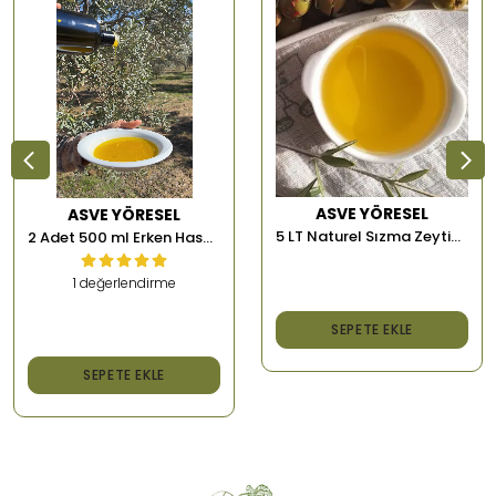
ASVE YÖRESEL
ASVE YÖRESEL
5 LT Naturel Sızma Zeytinyağı
2 Adet 500 ml Erken Hasat Memecik Soğuk Sıkım Zeytinyağı
1 değerlendirme
₺ 2,000.00
SEPETE EKLE
₺ 1,500.00
SEPETE EKLE