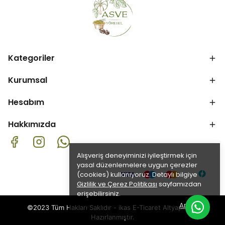
Kategoriler
Kurumsal
Hesabım
Hakkımızda
Alışveriş deneyiminizi iyileştirmek için
yasal düzenlemelere uygun çerezler
(cookies) kullanıyoruz. Detaylı bilgiye
Gizlilik ve Çerez Politikası
sayfamızdan
erişebilirsiniz.
Anladım
©2023 Tüm Hakları Saklıdır - ikas E-Ticaret
Altyapısı ile
Hazırlanmıştır.