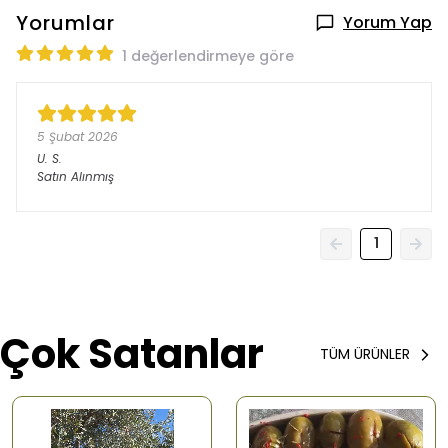
Yorumlar
Yorum Yap
1 değerlendirmeye göre
5 Şubat 2026
U.
S.
Satın Alınmış
1
Çok Satanlar
TÜM ÜRÜNLER