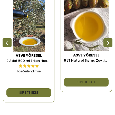
ASVE YÖRESEL
ASVE YÖRESEL
5 LT Naturel Sızma Zeytinyağı
2 Adet 500 ml Erken Hasat Memecik Soğuk Sıkım Zeytinyağı
1 değerlendirme
₺ 2,000.00
SEPETE EKLE
₺ 1,500.00
SEPETE EKLE