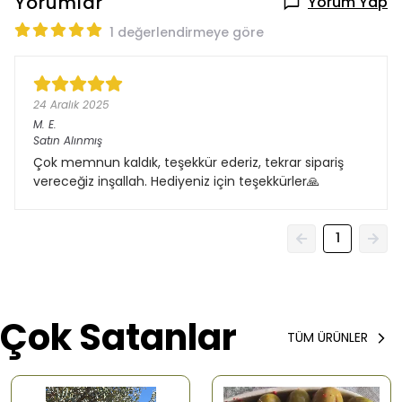
Yorumlar
Yorum Yap
1 değerlendirmeye göre
24 Aralık 2025
M.
E.
Satın Alınmış
Çok memnun kaldık, teşekkür ederiz, tekrar sipariş
vereceğiz inşallah. Hediyeniz için teşekkürler🙏
1
Çok Satanlar
TÜM ÜRÜNLER