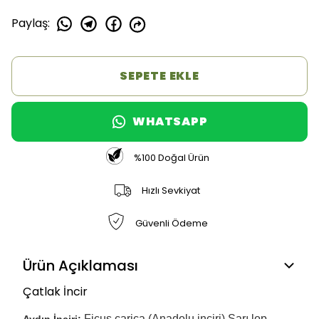
Paylaş
:
SEPETE EKLE
WHATSAPP
%100 Doğal Ürün
Hızlı Sevkiyat
Güvenli Ödeme
Ürün Açıklaması
Çatlak İncir
Ficus carica (Anadolu inciri) Sarı lop
Aydın İnciri;