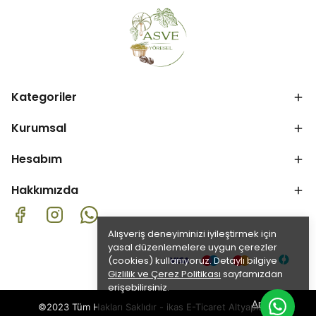
Kategoriler
Kurumsal
Hesabım
Hakkımızda
Alışveriş deneyiminizi iyileştirmek için
yasal düzenlemelere uygun çerezler
(cookies) kullanıyoruz. Detaylı bilgiye
Gizlilik ve Çerez Politikası
sayfamızdan
erişebilirsiniz.
Anladım
©2023 Tüm Hakları Saklıdır - ikas E-Ticaret
Altyapısı ile