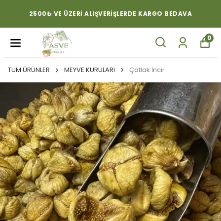
2500₺ VE ÜZERI ALIŞVERIŞLERDE KARGO BEDAVA
0
TÜM ÜRÜNLER
MEYVE KURULARI
Çatlak İncir