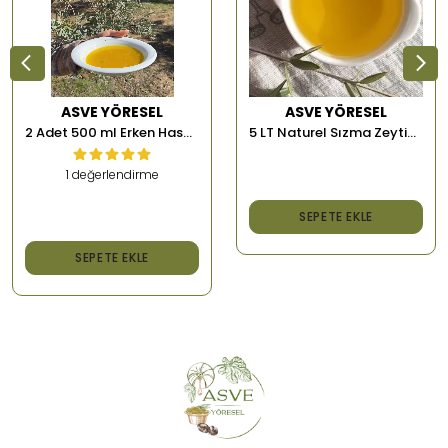
ASVE YÖRESEL
ASVE YÖRESEL
5 LT Naturel Sızma Zeytinyağı
2 Adet 500 ml Erken Hasat Memecik Soğuk Sıkım Zeytinyağı
1 değerlendirme
₺ 2,000.00
SEPETE EKLE
₺ 1,500.00
SEPETE EKLE