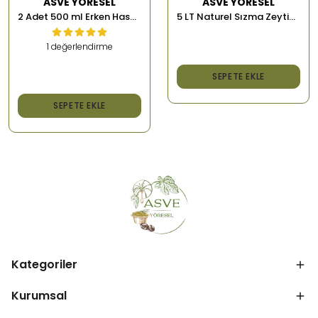
ASVE YÖRESEL
ASVE YÖRESEL
5 LT Naturel Sızma Zeytinyağı
2 Adet 500 ml Erken Hasat Memecik Soğuk Sıkım Zeytinyağı
1 değerlendirme
₺ 2,000.00
SEPETE EKLE
₺ 1,500.00
SEPETE EKLE
Kategoriler
Kurumsal