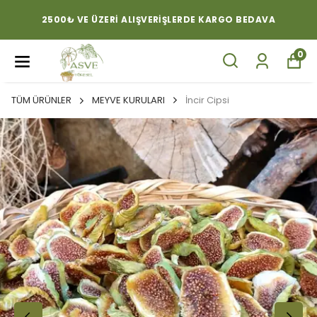
2500₺ VE ÜZERI ALIŞVERIŞLERDE KARGO BEDAVA
0
TÜM ÜRÜNLER
MEYVE KURULARI
İncir Cipsi